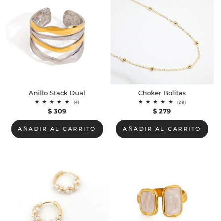
Anillo Stack Dual
Choker Bolitas
4
28
(4)
(28)
reseñas
reseñas
Precio
$ 309
Precio
$ 279
totales
totales
habitual
habitual
AÑADIR AL CARRITO
AÑADIR AL CARRITO