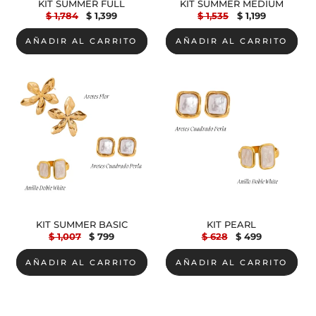
KIT SUMMER FULL
KIT SUMMER MEDIUM
Precio
$ 1,784
Precio
$ 1,399
Precio
$ 1,535
Precio
$ 1,199
habitual
de
habitual
de
oferta
oferta
AÑADIR AL CARRITO
AÑADIR AL CARRITO
KIT SUMMER BASIC
KIT PEARL
Precio
$ 1,007
Precio
$ 799
Precio
$ 628
Precio
$ 499
habitual
de
habitual
de
oferta
oferta
AÑADIR AL CARRITO
AÑADIR AL CARRITO