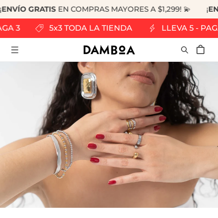
 GRATIS
EN COMPRAS MAYORES A $1,299! 💫
¡
ENVÍO GR
RECTAMENTE
 CONTENIDO
A 5 - PAGA 3
5x3 TODA LA TIENDA
LLEVA 
Carrito