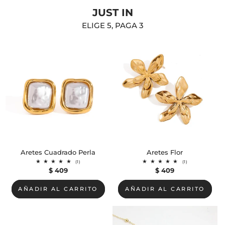
JUST IN
ELIGE 5, PAGA 3
Aretes Cuadrado Perla
Aretes Flor
1
1
(1)
(1)
reseñas
reseñas
Precio
$ 409
Precio
$ 409
totales
totales
habitual
habitual
AÑADIR AL CARRITO
AÑADIR AL CARRITO