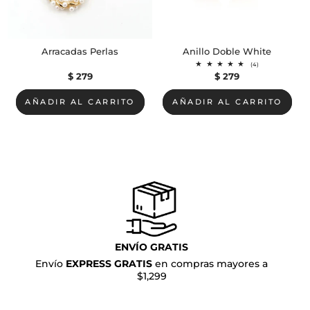
Arracadas Perlas
Anillo Doble White
4
(4)
reseñas
Precio
$ 279
Precio
$ 279
totales
habitual
habitual
AÑADIR AL CARRITO
AÑADIR AL CARRITO
ENVÍO GRATIS
Envío
EXPRESS GRATIS
en compras mayores a
$1,299