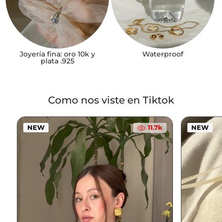
Joyería fina: oro 10k y
Waterproof
plata .925
Como nos viste en Tiktok
NEW
NEW
11.7k