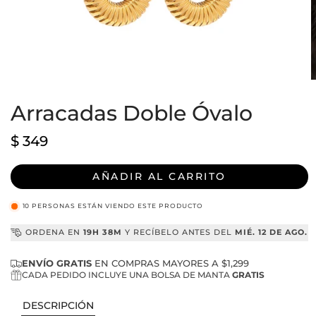
Abrir
A
elemento
e
multimedia
Arracadas Doble Óvalo
m
1
2
en
e
una
u
Precio
$ 349
ventana
v
habitual
modal
m
AÑADIR AL CARRITO
10
PERSONAS ESTÁN VIENDO ESTE PRODUCTO
ORDENA EN
19H 38M
Y RECÍBELO ANTES DEL
MIÉ. 12 DE AGO.
ENVÍO GRATIS
EN COMPRAS MAYORES A $1,299
CADA PEDIDO INCLUYE UNA BOLSA DE MANTA
GRATIS
DESCRIPCIÓN