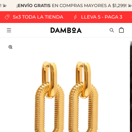
 💫
¡
ENVÍO GRATIS
EN COMPRAS MAYORES A $1,299! 💫
RECTAMENTE
 CONTENIDO
5x3 TODA LA TIENDA
LLEVA 5 - PAGA 3
Carrito
RECTAMENTE
LA
FORMACIÓN
L
ODUCTO