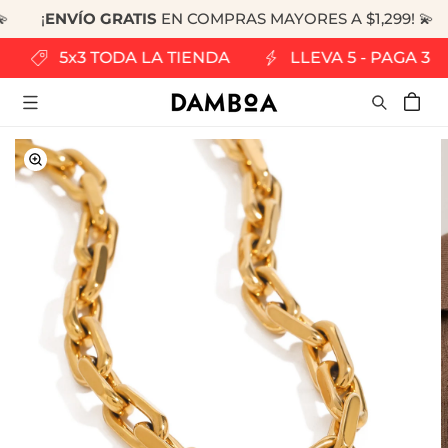
¡
ENVÍO GRATIS
EN COMPRAS MAYORES A $1,299! 💫
RECTAMENTE
 CONTENIDO
3
5x3 TODA LA TIENDA
LLEVA 5 - PAGA 3
Carrito
RECTAMENTE
LA
FORMACIÓN
L
ODUCTO