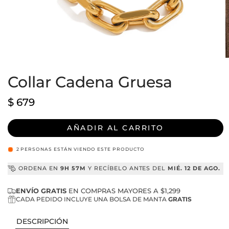
Abrir
A
elemento
e
multimedia
Collar Cadena Gruesa
m
1
2
en
e
una
u
Precio
$ 679
ventana
v
habitual
modal
m
AÑADIR AL CARRITO
2
PERSONAS ESTÁN VIENDO ESTE PRODUCTO
ORDENA EN
9H 57M
Y RECÍBELO ANTES DEL
MIÉ. 12 DE AGO.
ENVÍO GRATIS
EN COMPRAS MAYORES A $1,299
CADA PEDIDO INCLUYE UNA BOLSA DE MANTA
GRATIS
DESCRIPCIÓN