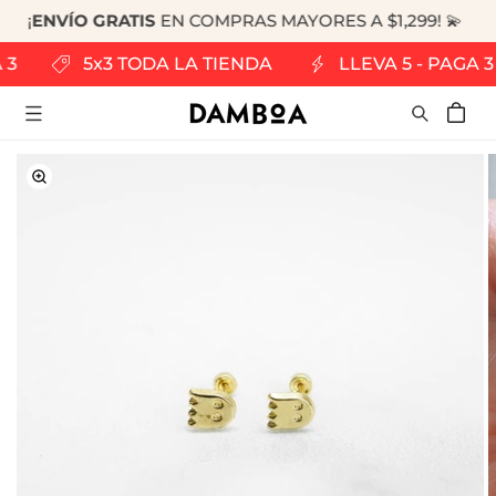
¡
ENVÍO GRATIS
EN COMPRAS MAYORES A $1,299! 💫
RECTAMENTE
 CONTENIDO
A 3
5x3 TODA LA TIENDA
LLEVA 5 - PAGA 
Carrito
RECTAMENTE
LA
FORMACIÓN
L
ODUCTO