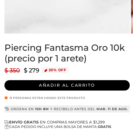
Abrir
A
elemento
e
multimedia
Piercing Fantasma Oro 10k
m
1
2
en
e
(precio por 1 arete)
una
u
ventana
v
modal
m
Precio
$ 350
Precio
$ 279
20% OFF
habitual
de
oferta
AÑADIR AL CARRITO
13
PERSONAS ESTÁN VIENDO ESTE PRODUCTO
ORDENA EN
10H 8M
Y RECÍBELO ANTES DEL
MAR. 11 DE AGO.
ENVÍO GRATIS
EN COMPRAS MAYORES A $1,299
CADA PEDIDO INCLUYE UNA BOLSA DE MANTA
GRATIS