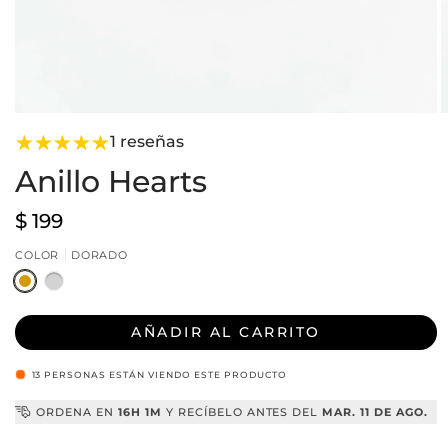
Abrir
A
elemento
e
1 reseñas
multimedia
m
1
3
Anillo Hearts
en
e
una
u
ventana
v
Precio
$ 199
modal
m
habitual
COLOR
DORADO
AÑADIR AL CARRITO
13
PERSONAS ESTÁN VIENDO ESTE PRODUCTO
ORDENA EN
16H 1M
Y RECÍBELO ANTES DEL
MAR. 11 DE AGO.