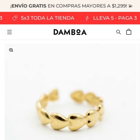
¡
ENVÍO GRATIS
EN COMPRAS MAYORES A $1,299! 💫
RECTAMENTE
 CONTENIDO
 3
5x3 TODA LA TIENDA
LLEVA 5 - PAGA 3
Carrito
RECTAMENTE
LA
FORMACIÓN
L
ODUCTO